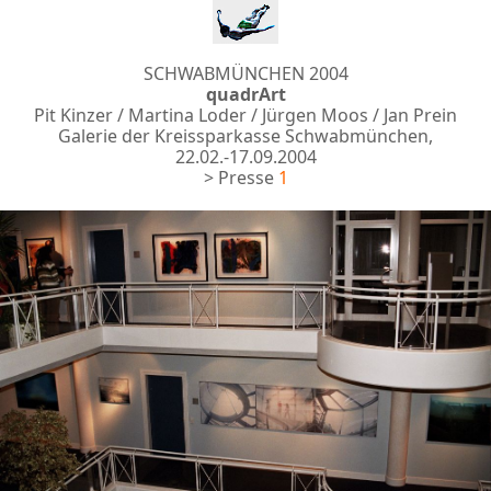
SCHWABMÜNCHEN 2004
quadrArt
Pit Kinzer / Martina Loder / Jürgen Moos / Jan Prein
Galerie der Kreissparkasse Schwabmünchen,
22.02.-17.09.2004
> Presse
1